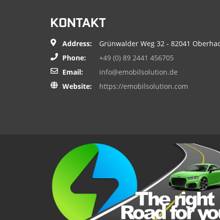
KONTAKT
Address:
Grünwalder Weg 32 - 82041 Oberha
Phone:
+49 (0) 89 2441 456705
Email:
info@emobilsolution.de
Website:
https://emobilsolution.com
Porsche 911 992 Cabrio
139,990€
MEHR
FERRARI F8 TRIBUTO
269,950€
MEHR