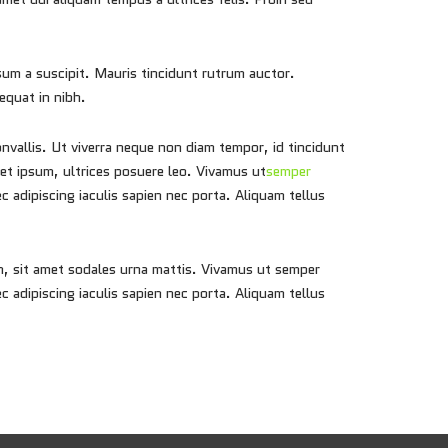
sum a suscipit. Mauris tincidunt rutrum auctor.
equat in nibh.
onvallis. Ut viverra neque non diam tempor, id tincidunt
iet ipsum, ultrices posuere leo. Vivamus ut
semper
 adipiscing iaculis sapien nec porta. Aliquam tellus
im, sit amet sodales urna mattis. Vivamus ut semper
 adipiscing iaculis sapien nec porta. Aliquam tellus