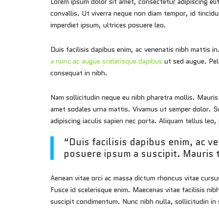
Lorem ipsum dolor sit amet, consectetur adipiscing elit
convallis. Ut viverra neque non diam tempor, id tincidu
imperdiet ipsum, ultrices posuere leo.
Duis facilisis dapibus enim, ac venenatis nibh mattis 
a nunc ac augue scelerisque dapibus
ut sed augue. Pell
consequat in nibh.
Nam sollicitudin neque eu nibh pharetra mollis. Mauris 
amet sodales urna mattis. Vivamus ut semper dolor. Su
adipiscing iaculis sapien nec porta. Aliquam tellus le
“Duis facilisis dapibus enim, ac v
posuere ipsum a suscipit. Mauris 
Aenean vitae orci ac massa dictum rhoncus vitae cursu
Fusce id scelerisque enim. Maecenas vitae facilisis nibh
suscipit condimentum. Nunc nibh nulla, sollicitudin in 