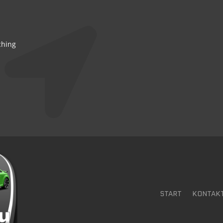
ching
START
KONTAK