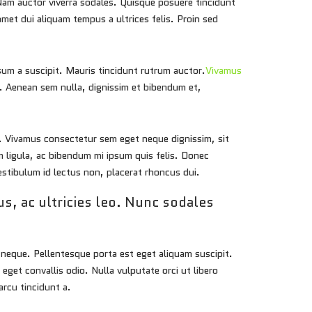
. Nam auctor viverra sodales. Quisque posuere tincidunt
amet dui aliquam tempus a ultrices felis. Proin sed
sum a suscipit. Mauris tincidunt rutrum auctor.
Vivamus
t. Aenean sem nulla, dignissim et bibendum et,
ci. Vivamus consectetur sem eget neque dignissim, sit
 ligula, ac bibendum mi ipsum quis felis. Donec
estibulum id lectus non, placerat rhoncus dui.
us, ac ultricies leo. Nunc sodales
 neque. Pellentesque porta est eget aliquam suscipit.
 eget convallis odio. Nulla vulputate orci ut libero
arcu tincidunt a.