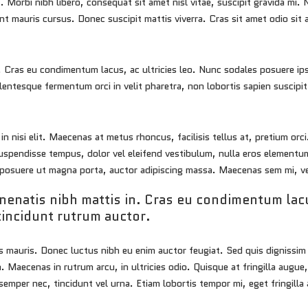
. Morbi nibh libero, consequat sit amet nisl vitae, suscipit gravida mi
nt mauris cursus. Donec suscipit mattis viverra. Cras sit amet odio sit 
in. Cras eu condimentum lacus, ac ultricies leo. Nunc sodales posuere ip
entesque fermentum orci in velit pharetra, non lobortis sapien suscipi
in nisi elit. Maecenas at metus rhoncus, facilisis tellus at, pretium or
spendisse tempus, dolor vel eleifend vestibulum, nulla eros elementum
o, posuere ut magna porta, auctor adipiscing massa. Maecenas sem mi, v
enenatis nibh mattis in. Cras eu condimentum lac
tincidunt rutrum auctor.
s mauris. Donec luctus nibh eu enim auctor feugiat. Sed quis dignissim
. Maecenas in rutrum arcu, in ultricies odio. Quisque at fringilla augue,
semper nec, tincidunt vel urna. Etiam lobortis tempor mi, eget fringilla 