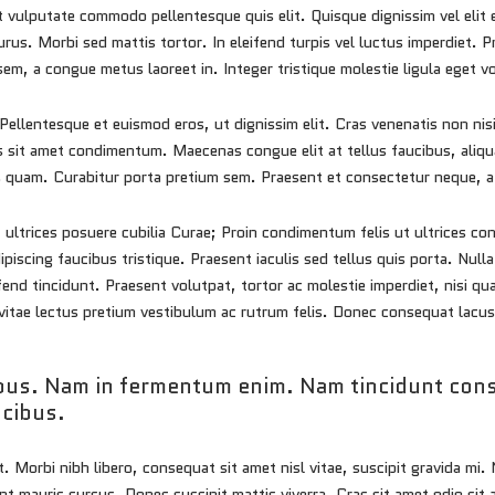
it vulputate commodo pellentesque quis elit. Quisque dignissim vel eli
s. Morbi sed mattis tortor. In eleifend turpis vel luctus imperdiet. Proi
 sem, a congue metus laoreet in. Integer tristique molestie ligula eget 
ellentesque et euismod eros, ut dignissim elit. Cras venenatis non nis
t amet condimentum. Maecenas congue elit at tellus faucibus, aliquam u
 quam. Curabitur porta pretium sem. Praesent et consectetur neque, at
 ultrices posuere cubilia Curae; Proin condimentum felis ut ultrices co
scing faucibus tristique. Praesent iaculis sed tellus quis porta. Nulla
fend tincidunt. Praesent volutpat, tortor ac molestie imperdiet, nisi qua
vitae lectus pretium vestibulum ac rutrum felis. Donec consequat lacus eu
cibus. Nam in fermentum enim. Nam tincidunt con
ucibus.
. Morbi nibh libero, consequat sit amet nisl vitae, suscipit gravida mi
nt mauris cursus. Donec suscipit mattis viverra. Cras sit amet odio sit 