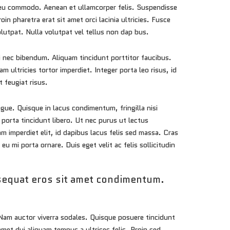
t eu commodo. Aenean et ullamcorper felis. Suspendisse
n pharetra erat sit amet orci lacinia ultricies. Fusce
volutpat. Nulla volutpat vel tellus non dap bus.
i nec bibendum. Aliquam tincidunt porttitor faucibus.
ltricies tortor imperdiet. Integer porta leo risus, id
 feugiat risus.
ngue. Quisque in lacus condimentum, fringilla nisi
 porta tincidunt libero. Ut nec purus ut lectus
m imperdiet elit, id dapibus lacus felis sed massa. Cras
 mi porta ornare. Duis eget velit ac felis sollicitudin
sequat eros sit amet condimentum.
. Nam auctor viverra sodales. Quisque posuere tincidunt
amet dui aliquam tempus a ultrices felis. Proin sed