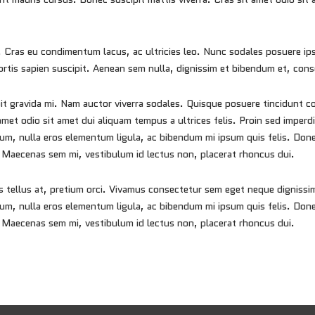
in. Cras eu condimentum lacus, ac ultricies leo. Nunc sodales posuere ip
ortis sapien suscipit. Aenean sem nulla, dignissim et bibendum et, cons
pit gravida mi. Nam auctor viverra sodales. Quisque posuere tincidunt c
amet odio sit amet dui aliquam tempus a ultrices felis. Proin sed imperd
m, nulla eros elementum ligula, ac bibendum mi ipsum quis felis. Donec
 Maecenas sem mi, vestibulum id lectus non, placerat rhoncus dui.
sis tellus at, pretium orci. Vivamus consectetur sem eget neque digniss
um, nulla eros elementum ligula, ac bibendum mi ipsum quis felis. Donec
 Maecenas sem mi, vestibulum id lectus non, placerat rhoncus dui.