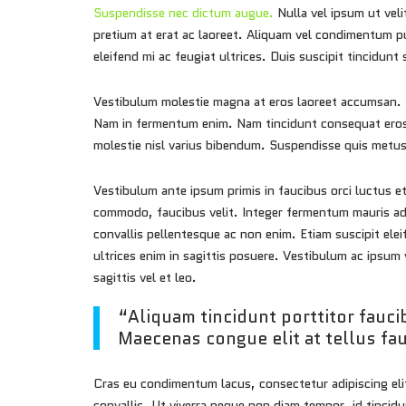
Suspendisse nec dictum augue.
Nulla vel ipsum ut vel
pretium at erat ac laoreet. Aliquam vel condimentum puru
eleifend mi ac feugiat ultrices. Duis suscipit tincidunt
Vestibulum molestie magna at eros laoreet accumsan. P
Nam in fermentum enim. Nam tincidunt consequat eros si
molestie nisl varius bibendum. Suspendisse quis metus
Vestibulum ante ipsum primis in faucibus orci luctus et
commodo, faucibus velit. Integer fermentum mauris adipi
convallis pellentesque ac non enim. Etiam suscipit elei
ultrices enim in sagittis posuere. Vestibulum ac ipsum 
sagittis vel et leo.
“Aliquam tincidunt porttitor fau
Maecenas congue elit at tellus fa
Cras eu condimentum lacus, consectetur adipiscing elit
convallis. Ut viverra neque non diam tempor, id tincidu